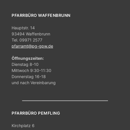
e
a
v
u
PFARRBÜRO WAFFENBRUNN
i
n
g
Hauptstr. 14
d
93494 Waffenbrunn
a
Tel. 09971 2577
A
t
pfarramt@pg-gpw.de
i
n
Öffnungszeiten:
o
Dienstag 8-10
s
Mittwoch 9:30-11:30
n
Donnerstag 16-18
i
und nach Vereinbarung
c
h
t
PFARRBÜRO PEMFLING
e
Kirchplatz 6