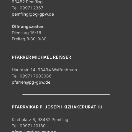
93482 Pemfling
n
Tel. 09971 2367
pemfling@pg-gpw.de
,
Öffnungszeiten:
N
Dienstag 15-16
a
Freitag 8:30-9:30
v
PFARRER MICHAEL REISSER
i
Hauptstr. 14, 93494 Waffenbrunn
g
Tel. 09971 7603086
pfarrer@pg-gpw.de
a
t
PFARRVIKAR P. JOSEPH KIZHAKEPURATHU
i
o
Kirchplatz 6, 93482 Pemfling
Tel. 09971 20180
pfarrvikar@pg-gpw.de