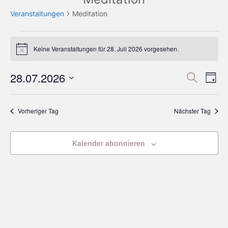
Veranstaltungen
Meditation
Keine Veranstaltungen für 28. Juli 2026 vorgesehen.
H
i
n
28.07.2026
V
V
S
w
T
e
u
D
e
a
i
e
c
a
s
g
r
h
Vorheriger Tag
Nächster Tag
t
r
e
u
a
m
a
n
Kalender abonnieren
w
s
ä
n
h
t
s
l
a
e
t
n
l
.
a
t