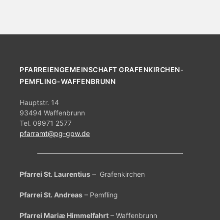
u
l
n
t
g
u
A
n
n
PFARREIENGEMEINSCHAFT GRAFENKIRCHEN-
s
PEMFLING-WAFFENBRUNN
g
i
e
Hauptstr. 14
c
93494 Waffenbrunn
n
Tel. 09971 2577
h
pfarramt@pg-gpw.de
S
t
e
u
n
Pfarrei St. Laurentius
– Grafenkirchen
c
-
Pfarrei St. Andreas
– Pemfling
h
N
Pfarrei Mariæ Himmelfahrt
– Waffenbrunn