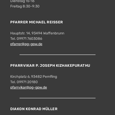
Dienstag 15-16
Freitag 8:30-9:30
PFARRER MICHAEL REISSER
Hauptstr. 14, 93494 Waffenbrunn
Tel. 09971 7603086
pfarrer@pg-gpw.de
PFARRVIKAR P. JOSEPH KIZHAKEPURATHU
Kirchplatz 6, 93482 Pemfling
Tel. 09971 20180
pfarrvikar@pg-gpw.de
DIAKON KONRAD MÜLLER