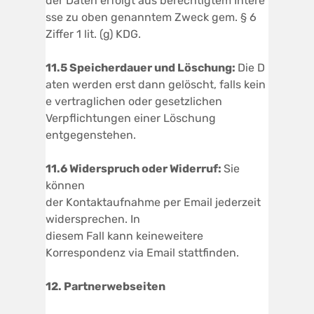
der Daten erfolgt aus berechtigtem Intere
sse zu oben genanntem Zweck gem. § 6
Ziffer 1 lit. (g) KDG.
1
1.5
Speicherdaue
r
un
d
Löschung
:
Die D
aten werden erst dann gelöscht, falls kein
e vertraglichen oder gesetzlichen
Verpflichtungen einer Löschung
entgegenstehen.
1
1.6
W
iderspruch
oder
W
iderruf:
Sie
können
der Kontaktaufnahme per Email jederzeit
widersprechen. In
diesem Fall kann keineweitere
Korrespondenz via Email stattfinden.
12. Partnerwebseiten