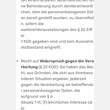
ten einem anderen Verantwortlichen oh
ne Behinderung durch denVerantwortli
chen, dem die personenbezogenen Dat
en bereit gestellt wurden, zu übermittel
n, sofern die
weiterenVoraussetzungen des § 22 Ziff
er
1 KDG gegeben sind und kein Ausnahm
etatbestand eingreift.
Recht auf
W
iderspruch
gegen
die
V
er
a
rbeitun
g
(§ 23 KDG): Sie haben das Rec
ht, aus Gründen, die sich aus ihrerbeso
nderen Situation ergeben, jederzeit
gegen die Verarbeitung sie betreffende
r personenbezogener Daten, die
aufgrund von § 6
Absatz 1 lit. (f) (kirchliches Interesse od
er