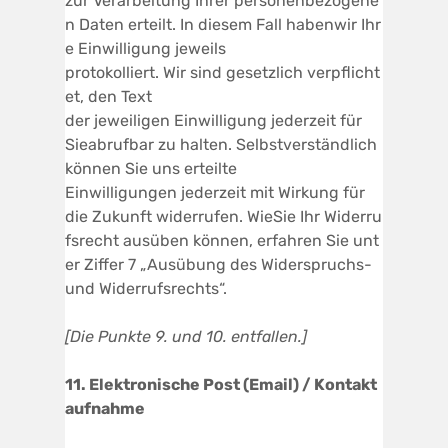
zur Verarbeitung Ihrer personenbezogene
n Daten erteilt. In diesem Fall habenwir Ihr
e Einwilligung jeweils
protokolliert. Wir sind gesetzlich verpflicht
et, den Text
der jeweiligen Einwilligung jederzeit für
Sieabrufbar zu halten. Selbstverständlich
können Sie uns erteilte
Einwilligungen jederzeit mit Wirkung für
die Zukunft widerrufen. WieSie Ihr Widerru
fsrecht ausüben können, erfahren Sie unt
er Ziffer 7 „Ausübung des Widerspruchs-
und Widerrufsrechts“.
[Die Punkte 9. und 10. entfallen.]
1
1.
Elektronisch
e
Pos
t
(Email
)
/
Kontakt
aufnah
me