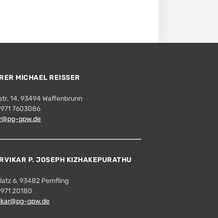
RER MICHAEL REISSER
tr. 14, 93494 Waffenbrunn
09971 7603086
er@pg-gpw.de
RVIKAR P. JOSEPH KIZHAKEPURATHU
latz 6, 93482 Pemfling
9971 20180
vikar@pg-gpw.de