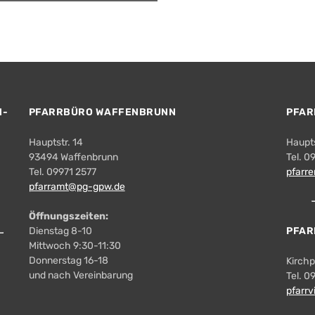
N-
PFARRBÜRO WAFFENBRUNN
PFAR
Hauptstr. 14
Haupts
93494 Waffenbrunn
Tel. 
Tel. 09971 2577
pfarr
pfarramt@pg-gpw.de
Öffnungszeiten:
Dienstag 8-10
PFAR
Mittwoch 9:30-11:30
Donnerstag 16-18
Kirchp
und nach Vereinbarung
Tel. 0
pfarr