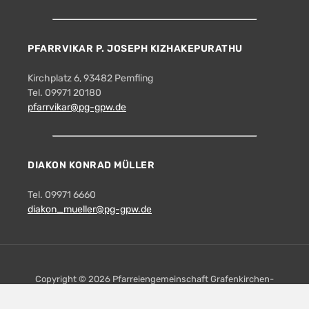
PFARRVIKAR P. JOSEPH KIZHAKEPURATHU
Kirchplatz 6, 93482 Pemfling
Tel. 09971 20180
pfarrvikar@pg-gpw.de
DIAKON KONRAD MÜLLER
Tel. 09971 6660
diakon_mueller@pg-gpw.de
Copyright © 2026 Pfarreiengemeinschaft Grafenkirchen-
Pemfling-Waffenbrunn. All Rights Reserved.