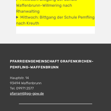
Waffenbrunn-Willmering nach
Rhanwalting
Mittwoch: Bittgang der Schule Pemfling
nach Kreuth
PFARREIENGEMEINSCHAFT GRAFENKIRCHEN-
PEMFLING-WAFFENBRUNN
Hauptstr. 14
93494 Waffenbrunn
Tel. 09971 2577
pfarramt@pg-gpw.de