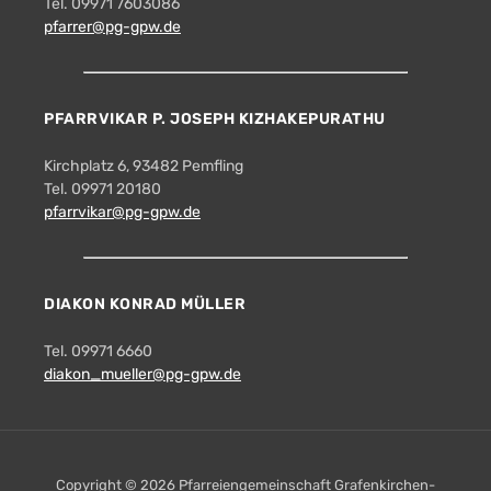
Tel. 09971 7603086
pfarrer@pg-gpw.de
PFARRVIKAR P. JOSEPH KIZHAKEPURATHU
Kirchplatz 6, 93482 Pemfling
Tel. 09971 20180
pfarrvikar@pg-gpw.de
DIAKON KONRAD MÜLLER
Tel. 09971 6660
diakon_mueller@pg-gpw.de
Copyright © 2026 Pfarreiengemeinschaft Grafenkirchen-