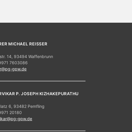
s
i
c
h
t
RER MICHAEL REISSER
e
str. 14, 93494 Waffenbrunn
n
09971 7603086
er@pg-gpw.de
-
N
a
RVIKAR P. JOSEPH KIZHAKEPURATHU
v
i
platz 6, 93482 Pemfling
09971 20180
g
vikar@pg-gpw.de
a