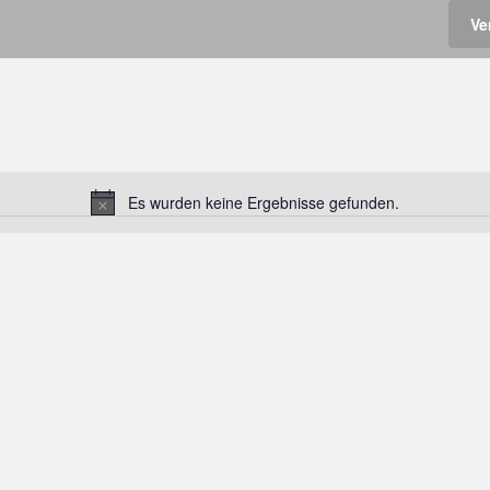
Ve
Es wurden keine Ergebnisse gefunden.
H
i
n
w
e
i
s