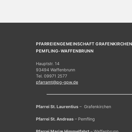
g
g
e
b
e
e
n
n
.
S
S
PFARREIENGEMEINSCHAFT GRAFENKIRCHEN
u
c
PEMFLING-WAFFENBRUNN
u
h
e
c
Hauptstr. 14
n
93494 Waffenbrunn
h
a
Tel. 09971 2577
c
pfarramt@pg-gpw.de
e
h
V
u
e
r
Pfarrei St. Laurentius
– Grafenkirchen
n
a
n
Pfarrei St. Andreas
– Pemfling
d
s
t
Pfarrei Mariæ Himmelfahrt
– Waffenbrunn