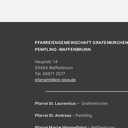
g
g
e
b
e
e
n
n
.
S
S
PFARREIENGEMEINSCHAFT GRAFENKIRCHEN
u
c
PEMFLING-WAFFENBRUNN
u
h
e
c
Hauptstr. 14
n
93494 Waffenbrunn
h
a
Tel. 09971 2577
c
pfarramt@pg-gpw.de
e
h
V
u
e
r
Pfarrei St. Laurentius
– Grafenkirchen
n
a
n
Pfarrei St. Andreas
– Pemfling
d
s
t
Pfarrei Mariæ Himmelfahrt
– Waffenbrunn