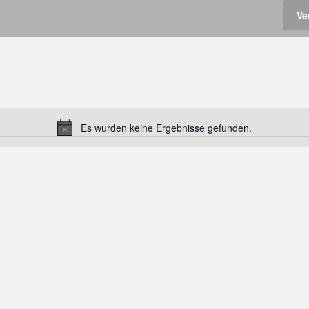
Ve
Es wurden keine Ergebnisse gefunden.
H
i
n
w
e
i
s