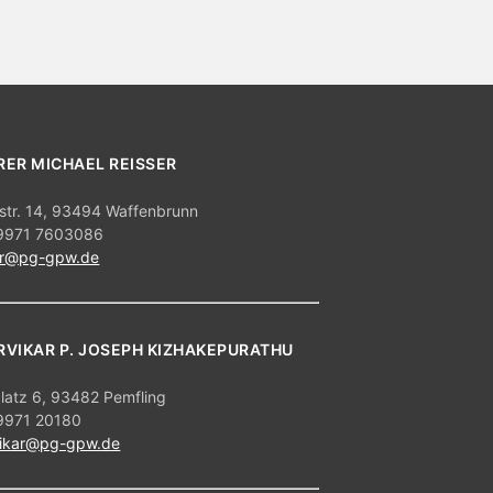
s
i
c
h
t
RER MICHAEL REISSER
e
str. 14, 93494 Waffenbrunn
n
09971 7603086
er@pg-gpw.de
-
N
a
RVIKAR P. JOSEPH KIZHAKEPURATHU
v
i
platz 6, 93482 Pemfling
09971 20180
g
vikar@pg-gpw.de
a