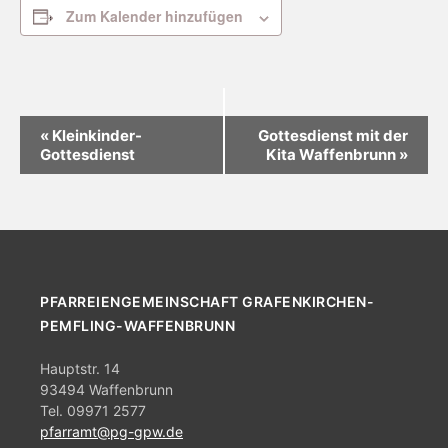
Zum Kalender hinzufügen
V
«
Kleinkinder-
Gottesdienst mit der
Gottesdienst
Kita Waffenbrunn
»
e
r
a
n
s
PFARREIENGEMEINSCHAFT GRAFENKIRCHEN-
t
PEMFLING-WAFFENBRUNN
a
Hauptstr. 14
l
93494 Waffenbrunn
t
Tel. 09971 2577
pfarramt@pg-gpw.de
u