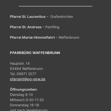
n
g
Pfarrei St. Laurentius
– Grafenkirchen
-
Pfarrei St. Andreas
– Pemfling
N
a
Pfarrei Mariæ Himmelfahrt
– Waffenbrunn
v
i
PFARRBÜRO WAFFENBRUNN
g
Hauptstr. 14
a
93494 Waffenbrunn
t
Tel. 09971 2577
pfarramt@pg-gpw.de
i
o
Öffnungszeiten:
Dienstag 8-10
n
Mittwoch 9:30-11:30
Donnerstag 16-18
und nach Vereinbarung