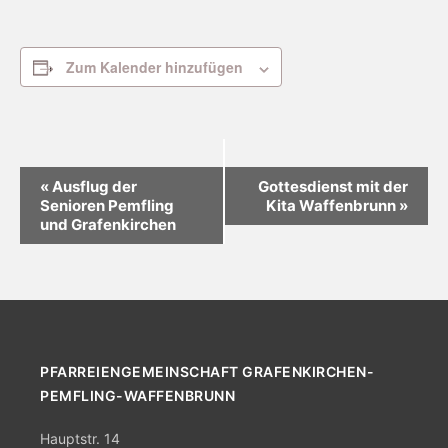
Zum Kalender hinzufügen
V
«
Ausflug der
Gottesdienst mit der
Senioren Pemfling
Kita Waffenbrunn
»
e
und Grafenkirchen
r
a
n
s
t
PFARREIENGEMEINSCHAFT GRAFENKIRCHEN-
a
PEMFLING-WAFFENBRUNN
l
Hauptstr. 14