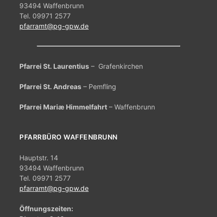
t
93494 Waffenbrunn
Tel. 09971 2577
u
pfarramt@pg-gpw.de
n
g
-
Pfarrei St. Laurentius
– Grafenkirchen
N
Pfarrei St. Andreas
– Pemfling
a
Pfarrei Mariæ Himmelfahrt
– Waffenbrunn
v
i
PFARRBÜRO WAFFENBRUNN
g
a
Hauptstr. 14
93494 Waffenbrunn
t
Tel. 09971 2577
i
pfarramt@pg-gpw.de
o
Öffnungszeiten:
n