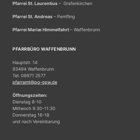
Pfarrei St. Laurentius
– Grafenkirchen
-
Pfarrei St. Andreas
– Pemfling
N
a
Pfarrei Mariæ Himmelfahrt
– Waffenbrunn
v
i
PFARRBÜRO WAFFENBRUNN
g
Hauptstr. 14
a
93494 Waffenbrunn
t
Tel. 09971 2577
pfarramt@pg-gpw.de
i
o
Öffnungszeiten:
Dienstag 8-10
n
Mittwoch 9:30-11:30
Donnerstag 16-18
und nach Vereinbarung