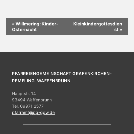
V
«
Willmering: Kinder-
Kleinkindergottesdien
Osternacht
st
»
e
r
a
n
s
PFARREIENGEMEINSCHAFT GRAFENKIRCHEN-
t
PEMFLING-WAFFENBRUNN
a
Hauptstr. 14
l
93494 Waffenbrunn
t
Tel. 09971 2577
pfarramt@pg-gpw.de
u
n
g